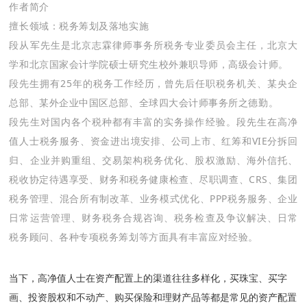
作者简介
擅长领域：
税务筹划及落地实施
段从军先生是北京志霖律师事务所税务专业委员会主任，北京大
学和北京国家会计学院硕士研究生校外兼职导师，高级会计师。
段先生拥有25年的税务工作经历，曾先后任职税务机关、某央企
总部、某外企业中国区总部、全球四大会计师事务所之德勤。
段先生对国内各个税种都有丰富的实务操作经验。段先生在高净
值人士税务服务、资金进出境安排、公司上市、红筹和VIE分拆回
归、企业并购重组、交易架构税务优化、股权激励、海外信托、
税收协定待遇享受、财务和税务健康检查、尽职调查、CRS、集团
税务管理、混合所有制改革、业务模式优化、PPP税务服务、企业
日常运营管理、财务税务合规咨询、税务检查及争议解决、日常
税务顾问、各种专项税务筹划等方面具有丰富应对经验。
当下，高净值人士在资产配置上的渠道往往多样化，买珠宝、买字
画、投资股权和不动产、购买保险和理财产品等都是常见的资产配置