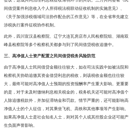
会议，达成共同治理利息税征收薄弱环节的共识。三方共同签署《民
间借贷案件利息收入个人所得税法税联动征收机制的实施意见》、
《关于加强涉税领域司法协作配合的工作意见》等，在全省率先建立
涉税执行案件征税协作机制。
此外，四川宣汉县检察院、辽宁大连瓦房店市人民检察院组、湖南双
峰县检察院等多个检察机关都参与到了民间借贷税收追缴中。
三、
高净值人士资产配置之
民间借贷税务风险防范
由于高净值人士民间借贷金额往往较大，如在司法实践中如被法院和
检察机关协助追缴其资金借贷利息的税收，则该税收金额也往往较
大，最终可能对高净值人士预期的投资报酬率产生重大影响。更重要
的是，对于未及时缴纳利息相关税金的，税务机关还可能对高净值个
人除追缴税款外，并加征滞纳金和罚款。情节严重的，还可能影响高
净值人士的个人征信，对其乘坐飞机、高铁和其他事项等产生影响。
如果高净值人士是社会知名人士，则对其个人或其控股企业还可能产
生负面声誉影响。