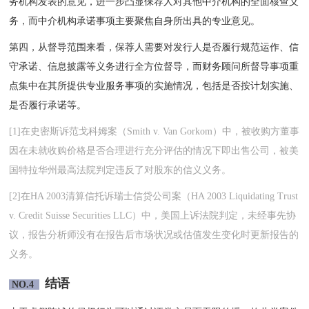
务机构发表的意见，进一步凸显保荐人对其他中介机构的全面核查义
务，而中介机构承诺事项主要聚焦自身所出具的专业意见。
第四，从督导范围来看，保荐人需要对发行人是否履行规范运作、信
守承诺、信息披露等义务进行全方位督导，而财务顾问所督导事项重
点集中在其所提供专业服务事项的实施情况，包括是否按计划实施、
是否履行承诺等。
[1]在史密斯诉范戈科姆案（Smith v. Van Gorkom）中，被收购方董事
因在未就收购价格是否合理进行充分评估的情况下即出售公司，被美
国特拉华州最高法院判定违反了对股东的信义义务。
[2]在HA 2003清算信托诉瑞士信贷公司案（HA 2003 Liquidating Trust
v. Credit Suisse Securities LLC）中，美国上诉法院判定，未经事先协
议，报告分析师没有在报告后市场状况或估值发生变化时更新报告的
义务。
结语
NO.4