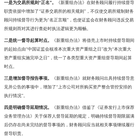
一是为交易所规则“正名”。
《新重组办法》在财务顾问履行持续督导
职责依据中增加了“证券交易所的相关规则”，不仅使交易所规制财务
顾问持续督导行为更为“名正言顺”，也使证监会在财务顾问违反交易
所规则而对其进行查处时执法逻辑更为顺畅。
二是统一督导起算时点。
《新重组办法》将借壳上市时持续督导期间
的起始点由“中国证监会核准本次重大资产重组之日”改为“本次重大
资产重组实施完毕之日”，统一了各类型重大资产重组督导期间起算
时点。
三是增加督导报告事项。
《新重组办法》就财务顾问出具持续督导意
见并公告的事项中，增加了“上市公司对所购买资产整合管控安排的
执行情况”。
四是明确督导延期情况。
《新重组办法》借鉴了《证券发行上市保荐
业务管理办法》关于保荐人督导延期的规定，明确持续督导期限届满
后仍存在尚未完结的督导事项的，财务顾问应当就相关事项继续履行
督导职责。