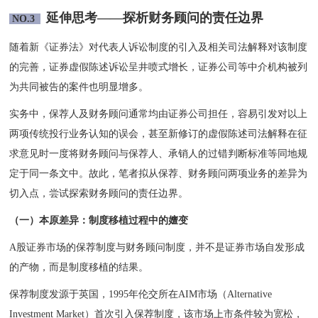
延伸思考——探析财务顾问
的
责任边界
NO.3
随着新《证券法》对代表人诉讼制度的引入及相关司法解释对该制度
的完善，证券虚假陈述诉讼呈井喷式增长，证券公司等中介机构被列
为共同被告的案件也明显增多。
实务中，保荐人及财务顾问通常均由证券公司担任，容易引发对以上
两项传统投行业务认知的误会，甚至新修订的虚假陈述司法解释在征
求意见时一度将财务顾问与保荐人、承销人的过错判断标准等同地规
定于同一条文中。故此，笔者拟从保荐、财务顾问两项业务的差异为
切入点，尝试探索财务顾问的责任边界。
（一）本原差异：制度移植过程中的嬗变
A股证券市场的保荐制度与财务顾问制度，并不是证券市场自发形成
的产物，而是制度移植的结果。
保荐制度发源于英国，1995年伦交所在AIM市场（Alternative
Investment Market）首次引入保荐制度，该市场上市条件较为宽松，