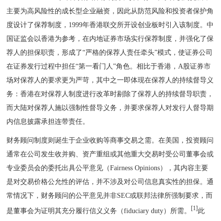
主要为高风险性的成长型企业融资，因此从防范风险和投资者保护角
度设计了保荐制度，1999年香港联交所开设创业板时引入该制度。中
国证监会以香港为参考，在内地证券市场实行保荐制度，并强化了保
荐人的担保职责，形成了“严格的保荐人责任牵头”模式，使证券公司
在证券发行过程中担任“第一看门人”角色。相比于香港，A股证券市
场对保荐人的要求更为严苛，其中之一即体现在保荐人的持续督导义
务：香港在对保荐人制度进行改革时剔除了保荐人的持续督导职责，
而大陆对保荐人施以强制性督导义务，并要求保荐人对发行人督导期
内信息披露承担连带责任。
财务顾问制度则诞生于企业收购等商事交易之需。在美国，投资顾问
通常在公司发生收并购、资产重组或其他重大交易时受公司董事会或
专业委员会的委托出具公平意见（Fairness Opinions），其内容主要
是对交易价格公允性的评估，并不涉及对公司信息真实性的担保。通
常情况下，财务顾问的公平意见并非SEC或联邦法律所强制要求，而
[1]
是董事会为证明其充分履行信义义务（fiduciary duty）所需。
此