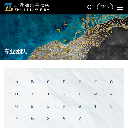
EN
专业团队
A
B
C
D
E
F
G
H
I
J
K
L
M
N
O
P
Q
R
S
T
U
V
W
X
Y
Z